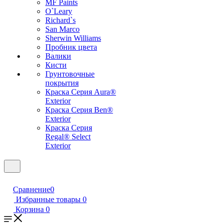
MF Paints
O`Leary
Richard`s
San Marco
Sherwin Williams
Пробник цвета
Валики
Кисти
Грунтовочные
покрытия
Краска Серия Aura®
Exterior
Краска Серия Ben®
Exterior
Краска Серия
Regal® Select
Exterior
Сравнение
0
Избранные товары
0
Корзина
0