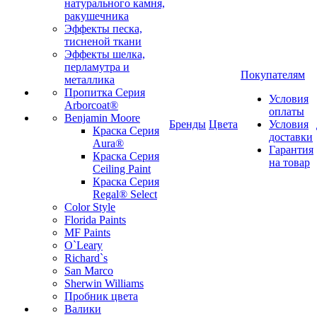
натурального камня,
ракушечника
Эффекты песка,
тисненой ткани
Эффекты шелка,
перламутра и
Покупателям
металлика
Пропитка Серия
Условия
Arborcoat®
оплаты
Benjamin Moore
Бренды
Цвета
Условия
Краска Серия
доставки
Aura®
Гарантия
Краска Серия
на товар
Ceiling Paint
Краска Серия
Regal® Select
Color Style
Florida Paints
MF Paints
O`Leary
Richard`s
San Marco
Sherwin Williams
Пробник цвета
Валики