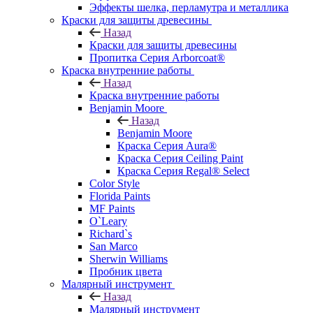
Эффекты шелка, перламутра и металлика
Краски для защиты древесины
Назад
Краски для защиты древесины
Пропитка Серия Arborcoat®
Краска внутренние работы
Назад
Краска внутренние работы
Benjamin Moore
Назад
Benjamin Moore
Краска Серия Aura®
Краска Серия Ceiling Paint
Краска Серия Regal® Select
Color Style
Florida Paints
MF Paints
O`Leary
Richard`s
San Marco
Sherwin Williams
Пробник цвета
Малярный инструмент
Назад
Малярный инструмент