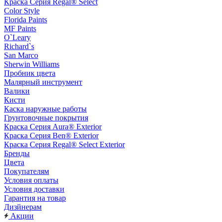
Краска Серия Regal® Select
Color Style
Florida Paints
MF Paints
O`Leary
Richard`s
San Marco
Sherwin Williams
Пробник цвета
Малярный инструмент
Валики
Кисти
Каска наружные работы
Грунтовочные покрытия
Краска Серия Aura® Exterior
Краска Серия Ben® Exterior
Краска Серия Regal® Select Exterior
Бренды
Цвета
Покупателям
Условия оплаты
Условия доставки
Гарантия на товар
Дизйнерам
Акции