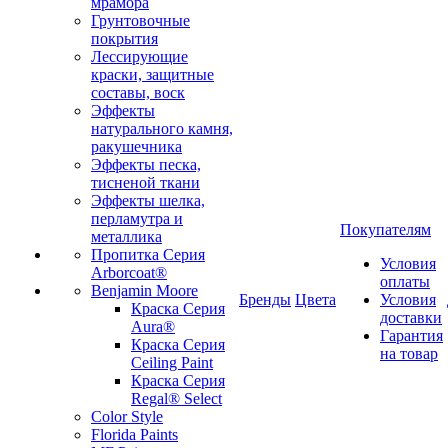
мрамора
Грунтовочные
покрытия
Лессирующие
краски, защитные
составы, воск
Эффекты
натурального камня,
ракушечника
Эффекты песка,
тисненой ткани
Эффекты шелка,
перламутра и
Покупателям
металлика
Пропитка Серия
Условия
Arborcoat®
оплаты
Benjamin Moore
Бренды
Цвета
Условия
Краска Серия
доставки
Aura®
Гарантия
Краска Серия
на товар
Ceiling Paint
Краска Серия
Regal® Select
Color Style
Florida Paints