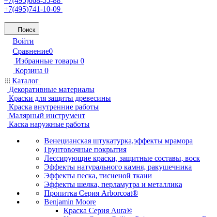
+7(495)668-55-88
+7(495)741-10-09
Поиск
Войти
Сравнение
0
Избранные товары
0
Корзина
0
Каталог
Декоративные материалы
Краски для защиты древесины
Краска внутренние работы
Малярный инструмент
Каска наружные работы
Венецианская штукатурка,эффекты мрамора
Грунтовочные покрытия
Лессирующие краски, защитные составы, воск
Эффекты натурального камня, ракушечника
Эффекты песка, тисненой ткани
Эффекты шелка, перламутра и металлика
Пропитка Серия Arborcoat®
Benjamin Moore
Краска Серия Aura®