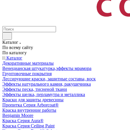
Каталог
По всему сайту
По каталогу
Каталог
Декоративные материалы
Венецианская штукатурка,эффекты мрамора
Грунтовочные покрытия
Лессирующие краски, защитные составы, воск
Эффекты натурального камня, ракушечника
Эффекты песка, тисненой ткани
Эффекты шелка, перламутра и металлика
Краски для защиты древесины
Пропитка Серия Arborcoat®
Краска внутренние работы
Benjamin Moore
Краска Серия Aura®
Краска Серия Ceiling Paint