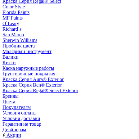
Краска Серия Regal® Select
Color Style
Florida Paints
MF Paints
O`Leary
Richard`s
San Marco
Sherwin Williams
Пробник цвета
Малярный инструмент
Валики
Кисти
Каска наружные работы
Грунтовочные покрытия
Краска Серия Aura® Exterior
Краска Серия Ben® Exterior
Краска Серия Regal® Select Exterior
Бренды
Цвета
Покупателям
Условия оплаты
Условия доставки
Гарантия на товар
Дизйнерам
Акции