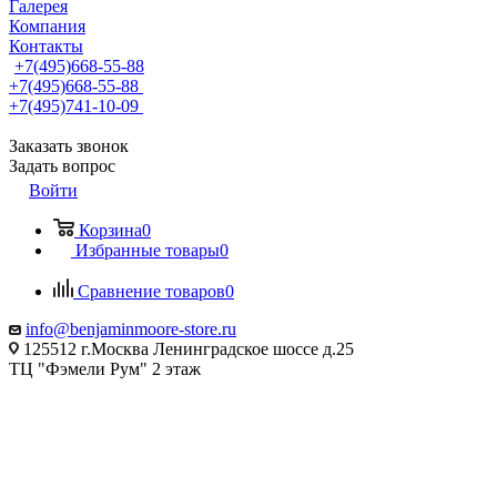
Галерея
Компания
Контакты
+7(495)668-55-88
+7(495)668-55-88
+7(495)741-10-09
Заказать звонок
Задать вопрос
Войти
Корзина
0
Избранные товары
0
Сравнение товаров
0
info@benjaminmoore-store.ru
125512 г.Москва Ленинградское шоссе д.25
ТЦ "Фэмели Рум" 2 этаж