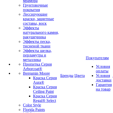
мрамора
Грунтовочные
покрытия
Лессирующие
краски, защитные
составы, воск
Эффекты
натурального камня,
ракушечника
Эффекты песка,
тисненой ткани
Эффекты шелка,
перламутра и
Покупателям
металлика
Пропитка Серия
Условия
Arborcoat®
оплаты
Benjamin Moore
Бренды
Цвета
Условия
Краска Серия
доставки
Aura®
Гарантия
Краска Серия
на товар
Ceiling Paint
Краска Серия
Regal® Select
Color Style
Florida Paints