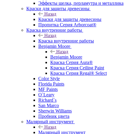
Эффекты шелка, перламутра и металлика
Краски для защиты древесины
Назад
Краски для защиты древесины
Пропитка Серия Arborcoat®
Краска внутренние работы
Назад
Краска внутренние работы
Benjamin Moore
Назад
Benjamin Moore
Краска Серия Aura®
Краска Серия Ceiling Paint
Краска Серия Regal® Select
Color Style
Florida Paints
MF Paints
O`Leary
Richard`s
San Marco
Sherwin Williams
Пробник цвета
Малярный инструмент
Назад
Малярный инструмент