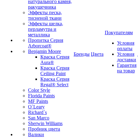
натурального камня,
ракушечника
Эффекты песка,
тисненой ткани
Эффекты шелка,
перламутра и
Покупателям
металлика
Пропитка Серия
Условия
Arborcoat®
оплаты
Benjamin Moore
Бренды
Цвета
Условия
Краска Серия
доставки
Aura®
Гарантия
Краска Серия
на товар
Ceiling Paint
Краска Серия
Regal® Select
Color Style
Florida Paints
MF Paints
O`Leary
Richard`s
San Marco
Sherwin Williams
Пробник цвета
Валики