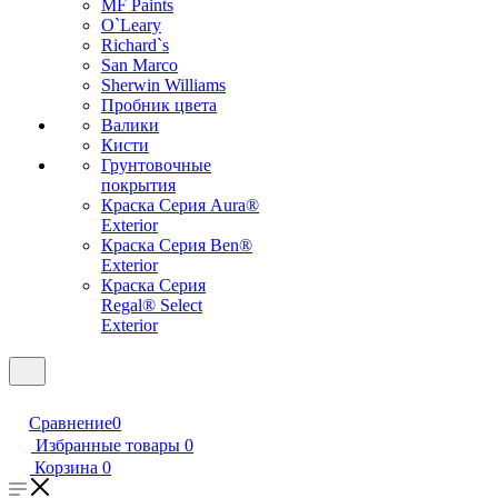
MF Paints
O`Leary
Richard`s
San Marco
Sherwin Williams
Пробник цвета
Валики
Кисти
Грунтовочные
покрытия
Краска Серия Aura®
Exterior
Краска Серия Ben®
Exterior
Краска Серия
Regal® Select
Exterior
Сравнение
0
Избранные товары
0
Корзина
0