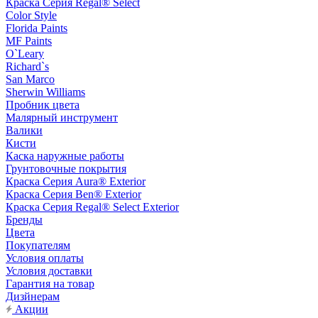
Краска Серия Regal® Select
Color Style
Florida Paints
MF Paints
O`Leary
Richard`s
San Marco
Sherwin Williams
Пробник цвета
Малярный инструмент
Валики
Кисти
Каска наружные работы
Грунтовочные покрытия
Краска Серия Aura® Exterior
Краска Серия Ben® Exterior
Краска Серия Regal® Select Exterior
Бренды
Цвета
Покупателям
Условия оплаты
Условия доставки
Гарантия на товар
Дизйнерам
Акции